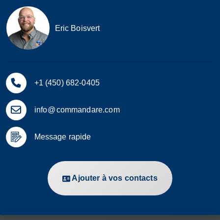
Eric Boisvert
+1 (450) 682-0405
info
@
commandare.com
Message rapide
Ajouter à vos contacts