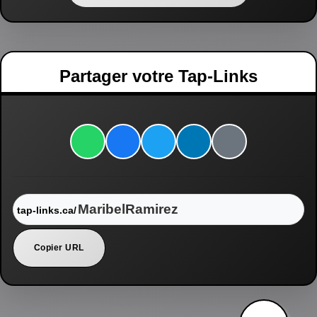
Partager votre Tap-Links
tap-links.ca/
Copier URL