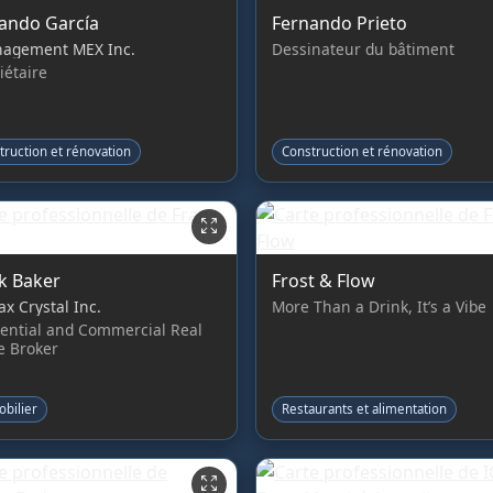
ando García
Fernando Prieto
agement MEX Inc.
Dessinateur du bâtiment
iétaire
truction et rénovation
Construction et rénovation
k Baker
Frost & Flow
x Crystal Inc.
More Than a Drink, It’s a Vibe
ential and Commercial Real
e Broker
bilier
Restaurants et alimentation