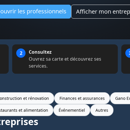
ouvrir les professionnels
Afficher mon entrep
a Vitrine Numérique
Consultez
Ouvrez sa carte et découvrez ses
services.
onstruction et rénovation
Finances et assurances
Gano E
taurants et alimentation
Événementiel
Autres
treprises