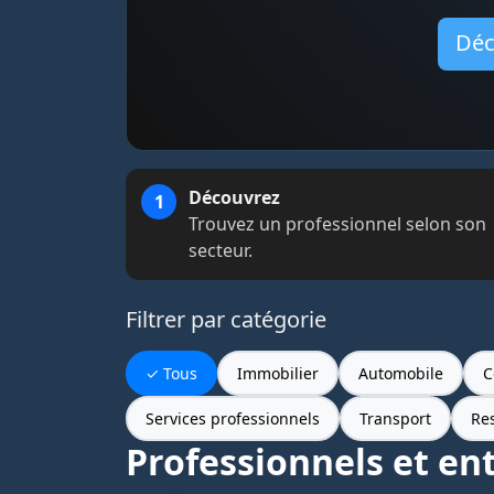
Déc
Comment fonctionne L
Découvrez
Trouvez un professionnel selon son
secteur.
Filtrer par catégorie
Tous
Immobilier
Automobile
C
Services professionnels
Transport
Res
Professionnels et en