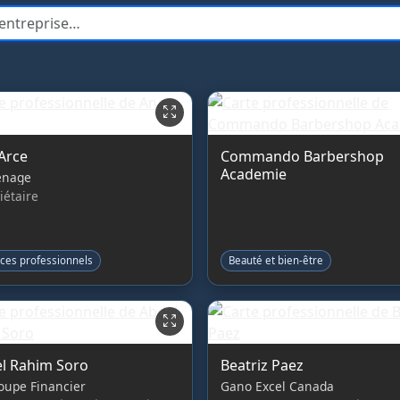
rise
Arce
Commando Barbershop
Academie
énage
iétaire
ices professionnels
Beauté et bien-être
l Rahim Soro
Beatriz Paez
oupe Financier
Gano Excel Canada