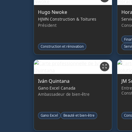
Hugo Nwoke
Hora
HJMN Construction & Toitures
Servi
Président
Conse
Fina
Construction et rénovation
Serv
Iván Quintana
JM S
Gano Excel Canada
Entre
Const
Ambassadeur de bien-être
Gano Excel
Beauté et bien-être
Cons