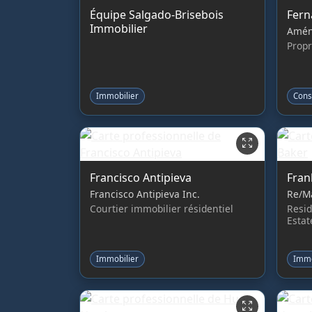
Équipe Salgado-Brisebois
Fern
Immobilier
Amén
Propr
Immobilier
Cons
Francisco Antipieva
Fran
Francisco Antipieva Inc.
Re/Ma
Courtier immobilier résidentiel
Resid
Estat
Immobilier
Immo