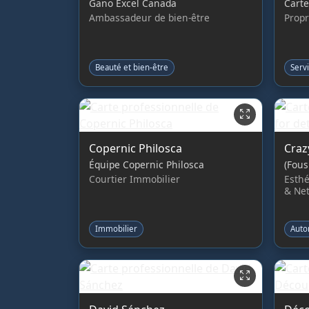
Gano Excel Canada
Carte
Ambassadeur de bien-être
Propr
Beauté et bien-être
Serv
Copernic Philosca
Craz
Équipe Copernic Philosca
(Fous
Courtier Immobilier
Esthé
& Net
Immobilier
Auto