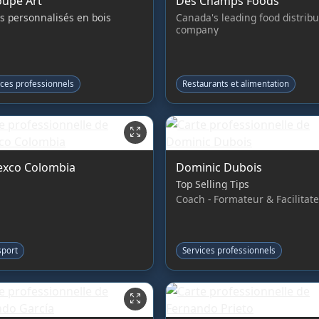
upe Art
Des Champs Foods
s personnalisés en bois
Canada's leading food distribu
company
ices professionnels
Restaurants et alimentation
xco Colombia
Dominic Dubois
Top Selling Tips
Coach - Formateur & Facilitat
sport
Services professionnels