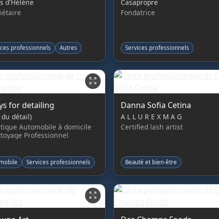
s d'Hélène
Casapropre
iétaire
Fondatrice
ices professionnels
Autres
Services professionnels
ys for detailing
Danna Sofia Cetina
 du détail)
A L L U R E X M A G
tique Automobile à domicile
Certified lash artist
toyage Professionnel
mobile
Services professionnels
Beauté et bien-être