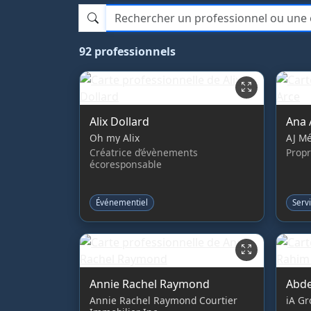
Rechercher un professionnel ou une entrep
92 professionnels
Alix Dollard
Ana 
Oh my Alix
AJ M
Créatrice d’évènements
Propr
écoresponsable
Événementiel
Serv
Annie Rachel Raymond
Abde
Annie Rachel Raymond Courtier
iA Gr