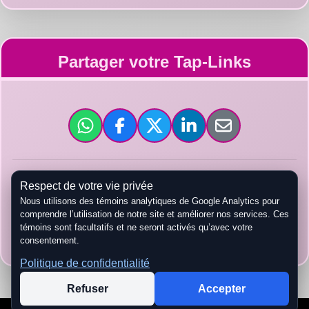
Partager votre Tap-Links
Respect de votre vie privée
tap-links.ca/
Nous utilisons des témoins analytiques de Google Analytics pour
comprendre l’utilisation de notre site et améliorer nos services. Ces
témoins sont facultatifs et ne seront activés qu’avec votre
Copier URL
consentement.
Politique de confidentialité
Refuser
Accepter
Impulsé par
Tap-Links
.
2026