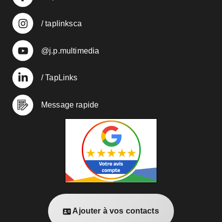
/ taplinksca
@j.p.multimedia
/ TapLinks
Message rapide
Ajouter à vos contacts