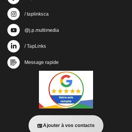
/ taplinksca
@j.p.multimedia
/ TapLinks
Message rapide
Ajouter à vos contacts