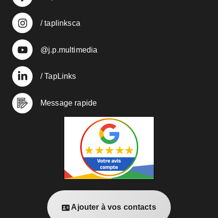
/ taplinksca
@j.p.multimedia
/ TapLinks
Message rapide
Ajouter à vos contacts