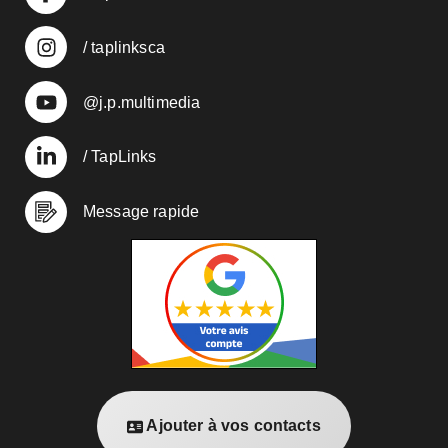
/ taplinksca
@j.p.multimedia
/ TapLinks
Message rapide
Ajouter à vos contacts